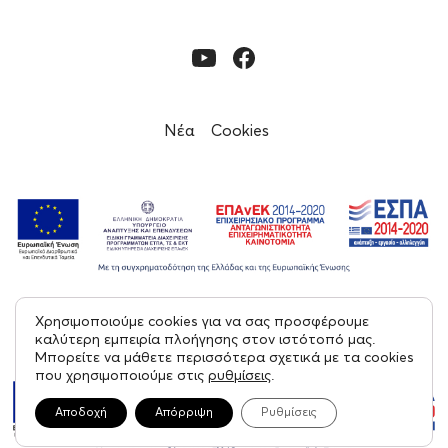
Νέα
Cookies
Χρησιμοποιούμε cookies για να σας προσφέρουμε
© 2023, Εφορεία Αρχαιοτήτων Μεσσηνίας
καλύτερη εμπειρία πλοήγησης στον ιστότοπό μας.
Μπορείτε να μάθετε περισσότερα σχετικά με τα cookies
Με επιφύλαξη παντός δικαιώματος
που χρησιμοποιούμε στις
ρυθμίσεις
.
Created by tool
Αποδοχή
Απόρριψη
Ρυθμίσεις