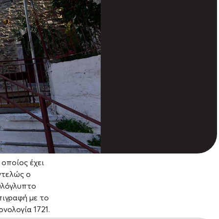
 οποίος έχει
ντελώς ο
ξυλόγλυπτο
πιγραφή με το
νολογία 1721.