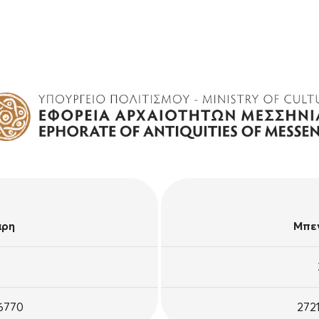
άρη
Μπεν
26770
272