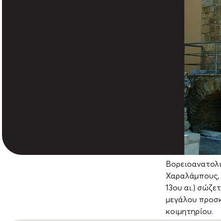
Βορειοανατολι
Χαραλάμπους, 
13ου αι.) σώζ
μεγάλου προσκ
κοιμητηρίου.