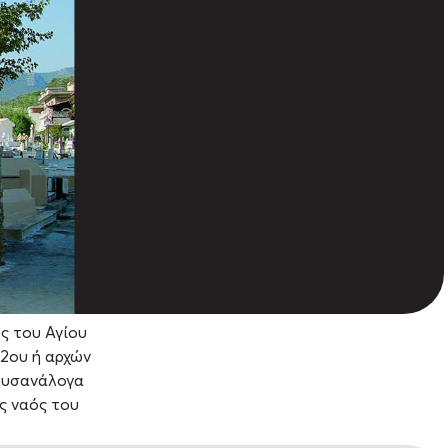
ς του Αγίου
12ου ή αρχών
 δυσανάλογα
ς ναός του