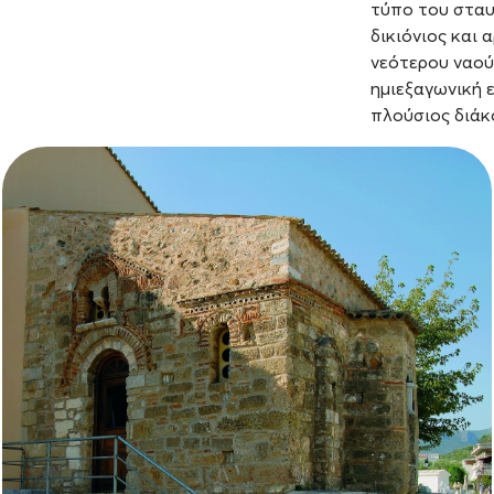
τύπο του σταυ
δικιόνιος και 
νεότερου ναού.
ημιεξαγωνική ε
πλούσιος διάκ