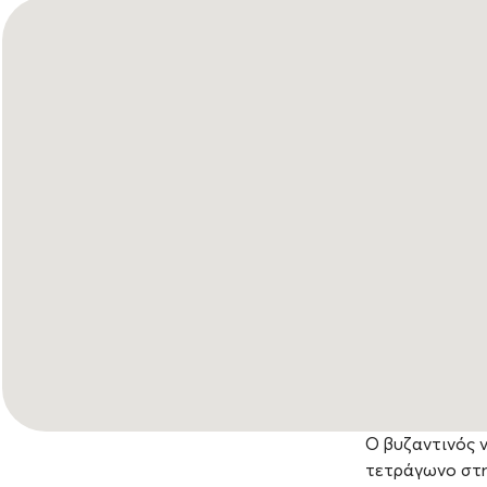
Ο βυζαντινός ν
τετράγωνο στη