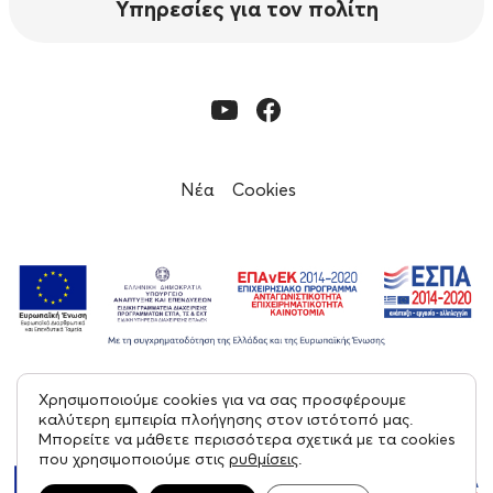
Υπηρεσίες για τον πολίτη
Νέα
Cookies
Χρησιμοποιούμε cookies για να σας προσφέρουμε
© 2023, Εφορεία Αρχαιοτήτων Μεσσηνίας
καλύτερη εμπειρία πλοήγησης στον ιστότοπό μας.
Μπορείτε να μάθετε περισσότερα σχετικά με τα cookies
Με επιφύλαξη παντός δικαιώματος
που χρησιμοποιούμε στις
ρυθμίσεις
.
Created by tool