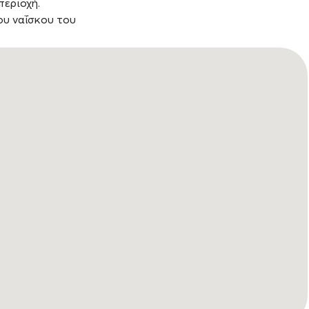
περιοχή.
ου ναΐσκου του