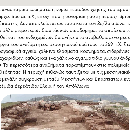
 ανασκαφικά ευρήματα η κύρια περίοδος χρήσης του ιερού
ρχές 5ου αι. π.Χ., εποχή που η συνοριακή αυτή περιοχή βρι
 Σπάρτης. Δεν αποκλείεται ωστόσο κατά τον 3ο/2ο αιώνα π.
α άλλο μικρότερων διαστάσεων οικοδόμημα, το οποίο ωστό
θεί και που ενδεχομένως θα ανήκε στο αναβαθμισμένο μεσσ
ργία του ανεξάρτητου μεσσηνιακού κράτους το 369 π.Χ. Στο
ογραφικά αγγεία, χάλκινα ελάσματα, κοσμήματα, σιδερένιες
αχαιριδίων, καθώς και ένα χάλκινο αγαλματίδιο γυμνού άνδ
. Τα περισσότερα αναθήματα παραπέμπουν στις πολεμικές 
θεότητας. Η περιοχή πιθανώς ταυτίζεται με τις μεσσηνιακέ
α μεγάλη σύγκρουση μεταξύ Μεσσήνιων και Σπαρτιατών, εν
τέμιδα Δερεάτιδα/Ελεία ή τον Απόλλωνα.