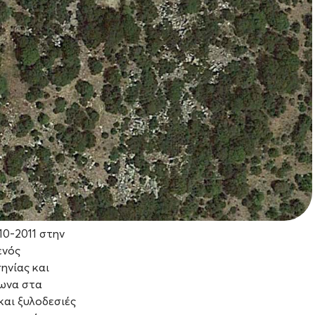
10-2011 στην
ενός
ηνίας και
λωνα στα
και ξυλοδεσιές