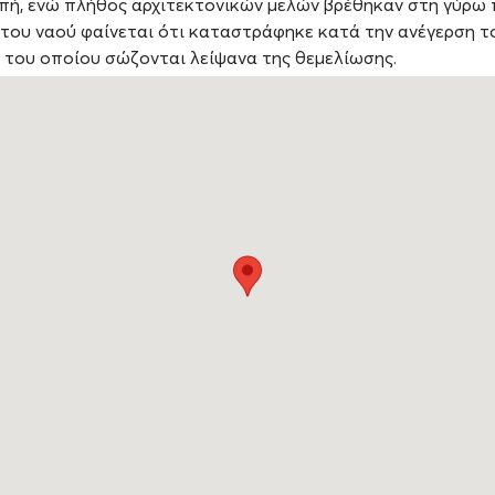
πή, ενώ πλήθος αρχιτεκτονικών μελών βρέθηκαν στη γύρω 
του ναού φαίνεται ότι καταστράφηκε κατά την ανέγερση τ
 του οποίου σώζονται λείψανα της θεμελίωσης.