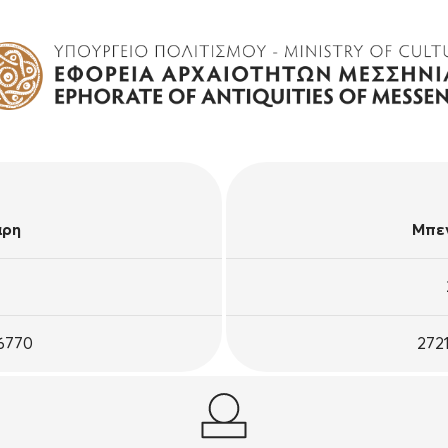
άρη
Μπεν
26770
272