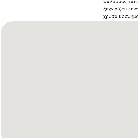
θαλάμους και 
ξεχωρίζουν έν
χρυσά κοσμήματ