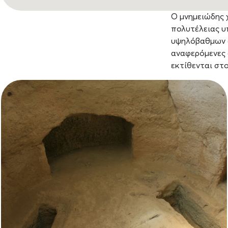
Ο μνημειώδης 
πολυτέλειας υπ
υψηλόβαθμων αξ
αναφερόμενες 
εκτίθενται στ