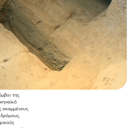
ύμβοι της
υκηναϊκό
ς σκαμμένους
 δρόμους,
υρικούς