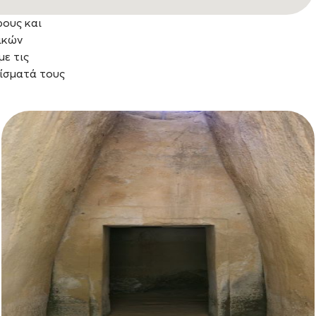
ρους και
ικών
με τις
ρίσματά τους