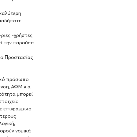
 καλύτερη
ιαδήποτε
ριες -χρήστες
εί την παρούσα
υνο Προστασίας
ικό πρόσωπο
νση, ΑΦΜ κ.ά.
τότητα μπορεί
στοιχείο
ε επιγραμμικό
ότερους
λογική,
ρούν νομικά