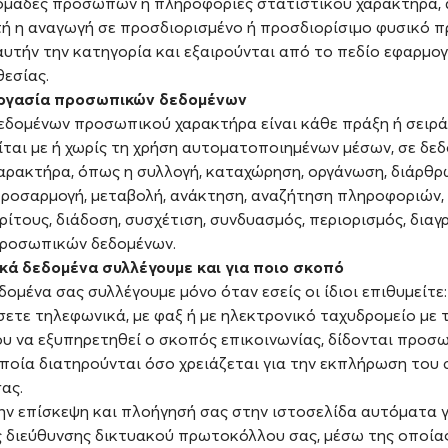
μάδες προσώπων ή πληροφορίες στατιστικού χαρακτήρα, α
τή η αναγωγή σε προσδιορισμένο ή προσδιορίσιμο φυσικό 
υτήν την κατηγορία και εξαιρούνται από το πεδίο εφαρμογ
εσίας.
ξεργασία προσωπικών δεδομένων
εδομένων προσωπικού χαρακτήρα είναι κάθε πράξη ή σειρ
ται με ή χωρίς τη χρήση αυτοματοποιημένων μέσων, σε δε
ρακτήρα, όπως η συλλογή, καταχώρηση, οργάνωση, διάρθρ
ροσαρμογή, μεταβολή, ανάκτηση, αναζήτηση πληροφοριών, 
ρίτους, διάδοση, συσχέτιση, συνδυασμός, περιορισμός, διαγ
ροσωπικών δεδομένων.
ά δεδομένα συλλέγουμε και για ποιο σκοπό
μένα σας συλλέγουμε μόνο όταν εσείς οι ίδιοι επιθυμείτε:
σετε τηλεφωνικά, με φαξ ή με ηλεκτρονικό ταχυδρομείο με
ου να εξυπηρετηθεί ο σκοπός επικοινωνίας, δίδονται προσ
οποία διατηρούνται όσο χρειάζεται για την εκπλήρωση του
ας.
ν επίσκεψη και πλοήγησή σας στην ιστοσελίδα αυτόματα γ
 διεύθυνσης δικτυακού πρωτοκόλλου σας, μέσω της οποίας