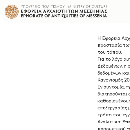
Η Εφορεία Αρχ
προστασία τω
του τόπου.
Για το λόγο α
Δεδομένων, η 
δεδομένων και
Κανονισμός 201
Εν συντομία, 
διατηρούνται 
καθορισμένους,
επεξεργασίας 
τρόπο που εγγ
Αναλυτικά:
Υπ
προσωπικού χα