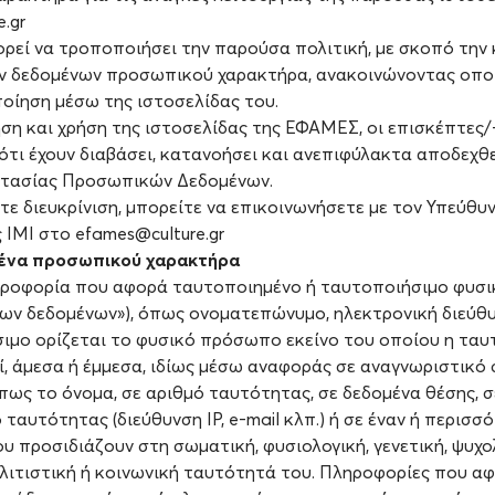
.gr
ί να τροποποιήσει την παρούσα πολιτική, με σκοπό την
 δεδομένων προσωπικού χαρακτήρα, ανακοινώνοντας οπο
οίηση μέσω της ιστοσελίδας του.
ση και χρήση της ιστοσελίδας της ΕΦΑΜΕΣ, οι επισκέπτες/-
ότι έχουν διαβάσει, κατανοήσει και ανεπιφύλακτα αποδεχθ
στασίας Προσωπικών Δεδομένων.
τε διευκρίνιση, μπορείτε να επικοινωνήσετε με τον Υπεύθ
 ΙMI στο efames@culture.gr
ομένα προσωπικού χαρακτήρα
ηροφορία που αφορά ταυτοποιημένο ή ταυτοποιήσιμο φυσ
των δεδομένων»), όπως ονοματεπώνυμο, ηλεκτρονική διεύθυ
ιμο ορίζεται το φυσικό πρόσωπο εκείνο του οποίου η ταυ
ί, άμεσα ή έμμεσα, ιδίως μέσω αναφοράς σε αναγνωριστικό 
πως το όνομα, σε αριθμό ταυτότητας, σε δεδομένα θέσης, σ
ταυτότητας (διεύθυνση ΙΡ, e-mail κλπ.) ή σε έναν ή περισσ
υ προσιδιάζουν στη σωματική, φυσιολογική, γενετική, ψυχο
λιτιστική ή κοινωνική ταυτότητά του. Πληροφορίες που αφο