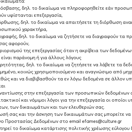
δικαιώματα:
ρόσβασης, δηλ. το δικαίωμα να πληροφορηθείτε εάν προσω
ύν υφίστανται επεξεργασία,
ιόρθωσης, δηλ. το δικαίωμα να απαιτήσετε τη διόρθωση αν
οσωπικού χαρακτήρα,
ιαγραφής, δηλ. το δικαίωμα να ζητήσετε να διαγραφούν τα 
σας αφορούν,
εριορισμού της επεξεργασίας όταν η ακρίβεια των δεδομένω
 είναι παράνομη ή για άλλους λόγους
ορητότητας, δηλ. το δικαίωμα να ζητήσετε να λάβετε τα δε
μημένο, κοινώς χρησιμοποιούμενο και αναγνώσιμο από μη
θώς και να διαβιβασθούν τα εν λόγω δεδομένα σε άλλον υ
και
εναντίωσης στην επεξεργασία των προσωπικών δεδομένων σ
τακτικοί και νόμιμοι λόγοι για την επεξεργασία οι οποίοι 
ων, των δικαιωμάτων και των ελευθεριών σας.
ρωσή σας και την άσκηση των δικαιωμάτων σας μπορείτε να
νο Προστασίας Δεδομένων στο email efames@culture.gr
ηρεί το δικαίωμα κατάρτισης πολιτικής χρέωσης εύλογου δ