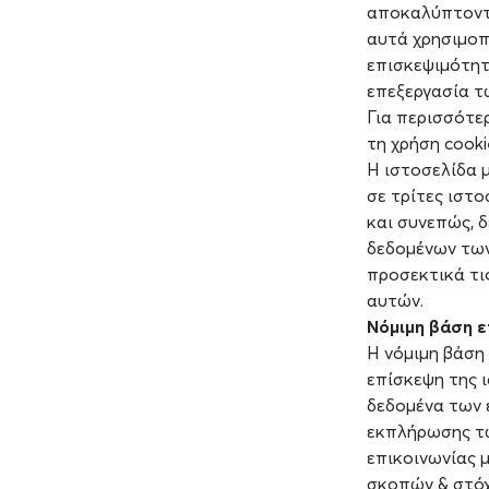
αποκαλύπτοντα
αυτά χρησιµοπ
επισκεψιµότητ
επεξεργασία τ
Για περισσότε
τη χρήση cook
Η ιστοσελίδα 
σε τρίτες ιστο
και συνεπώς, 
δεδομένων των
προσεκτικά τι
αυτών.
Νόμιμη βάση 
H νόμιμη βάση
επίσκεψη της ι
δεδομένα των 
εκπλήρωσης τω
επικοινωνίας 
σκοπών & στόχω