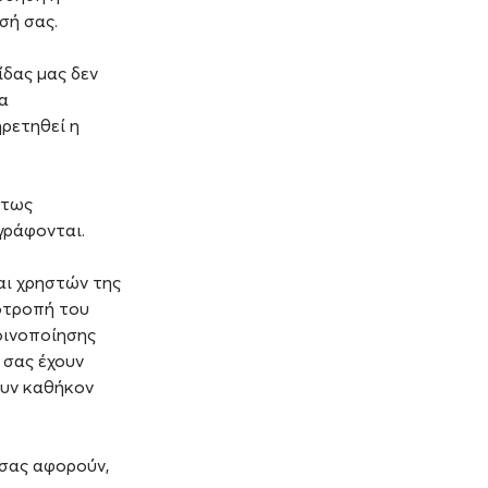
σή σας.
δας μας δεν
α
ρετηθεί η
ύτως
γράφονται.
αι χρηστών της
οτροπή του
οινοποίησης
σας έχουν
ουν καθήκον
σας αφορούν,