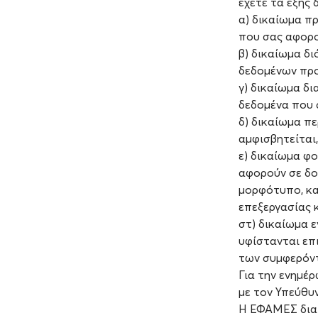
έχετε τα εξής 
α) δικαίωμα π
που σας αφορο
β) δικαίωμα δ
δεδομένων πρ
γ) δικαίωμα δ
δεδομένα που 
δ) δικαίωμα π
αμφισβητείται,
ε) δικαίωμα φ
αφορούν σε δο
μορφότυπο, κα
επεξεργασίας 
στ) δικαίωμα 
υφίστανται επι
των συμφερόντ
Για την ενημέ
με τον Υπεύθυ
Η ΕΦΑΜΕΣ διατ