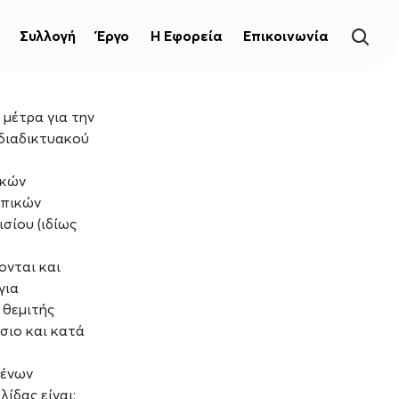
Συλλογή
Έργο
Η Εφορεία
Επικοινωνία
μέτρα για την
διαδικτυακού
ικών
ωπικών
σίου (ιδίως
ονται και
για
 θεμιτής
σιο και κατά
ένων
ίδας είναι: