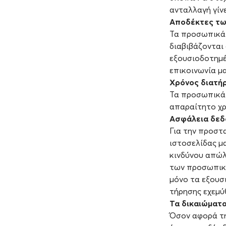
ανταλλαγή γί
Αποδέκτες τω
Τα προσωπικά 
διαβιβάζονται
εξουσιοδοτημέ
επικοινωνία μα
Χρόνος διατή
Τα προσωπικά 
απαραίτητο χρ
Ασφάλεια δε
Για την προστ
ιστοσελίδας μ
κινδύνου απώλ
των προσωπικώ
μόνο τα εξουσ
τήρησης εχεμύ
Τα δικαιώματ
Όσον αφορά τ