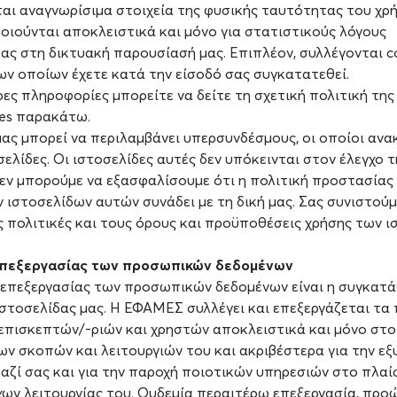
ι αναγνωρίσιµα στοιχεία της φυσικής ταυτότητας του χρή
οιούνται αποκλειστικά και µόνο για στατιστικούς λόγους
ας στη δικτυακή παρουσίασή µας. Επιπλέον, συλλέγονται co
ων οποίων έχετε κατά την είσοδό σας συγκατατεθεί.
ρες πληροφορίες μπορείτε να δείτε τη σχετική πολιτική τ
ies παρακάτω.
μας μπορεί να περιλαμβάνει υπερσυνδέσμους, οι οποίοι αν
σελίδες. Οι ιστοσελίδες αυτές δεν υπόκεινται στον έλεγχο
δεν μπορούμε να εξασφαλίσουμε ότι η πολιτική προστασία
 ιστοσελίδων αυτών συνάδει με τη δική μας. Σας συνιστούμ
ς πολιτικές και τους όρους και προϋποθέσεις χρήσης των 
επεξεργασίας των προσωπικών δεδομένων
 επεξεργασίας των προσωπικών δεδομένων είναι η συγκατά
στοσελίδας μας. Η ΕΦΑΜΕΣ συλλέγει και επεξεργάζεται τα
επισκεπτών/-ριών και χρηστών αποκλειστικά και μόνο στο
ν σκοπών και λειτουργιών του και ακριβέστερα για την εξ
μαζί σας και για την παροχή ποιοτικών υπηρεσιών στο πλαί
ν λειτουργίας του. Ουδεμία περαιτέρω επεξεργασία, προω