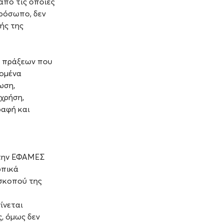
πό τις οποίες
πρόσωπο, δεν
ής της
ά πράξεων που
δομένα
ωση,
χρήση,
ραφή και
 την ΕΦΑΜΕΣ
ωπικά
 σκοπού της
ίνεται
, όμως δεν