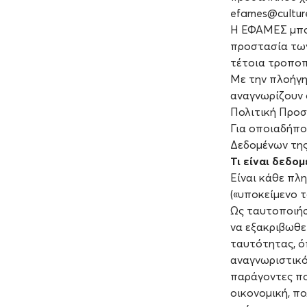
efames@culture
H ΕΦΑΜΕΣ μπορε
προστασία των
τέτοια τροποπ
Με την πλοήγη
αναγνωρίζουν 
Πολιτική Προ
Για οποιαδήπο
Δεδομένων της
Τι είναι δεδ
Είναι κάθε πλ
(«υποκείμενο 
Ως ταυτοποιήσ
να εξακριβωθε
ταυτότητας, ό
αναγνωριστικό 
παράγοντες πο
οικονομική, πο