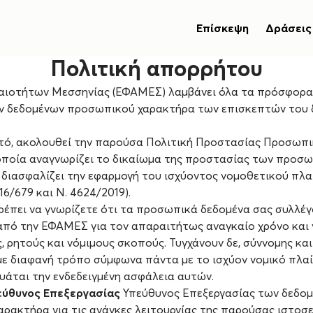
Επίσκεψη
Δράσεις
Πολιτική απορρήτου
αιοτήτων Μεσσηνίας (ΕΦΑΜΕΣ) λαμβάνει όλα τα πρόσφορα 
ν δεδομένων προσωπικού χαρακτήρα των επισκεπτών του 
υτό, ακολουθεί την παρούσα Πολιτική Προστασίας Προσωπ
οποία αναγνωρίζει το δικαίωμα της προστασίας των προσ
 διασφαλίζει την εφαρμογή του ισχύοντος νομοθετικού πλαι
6/679 και Ν. 4624/2019).
πρέπει να γνωρίζετε ότι τα προσωπικά δεδομένα σας συλλέγ
από την ΕΦΑΜΕΣ για τον απαραιτήτως αναγκαίο χρόνο και 
 ρητούς και νόμιμους σκοπούς. Τυγχάνουν δε, σύννομης και
με διαφανή τρόπο σύμφωνα πάντα με το ισχύον νομικό πλαί
υάται την ενδεδειγμένη ασφάλεια αυτών.
εύθυνος Επεξεργασίας
Υπεύθυνος Επεξεργασίας των δεδομ
ρακτήρα για τις ανάγκες λειτουργίας της παρούσας ιστοσελ