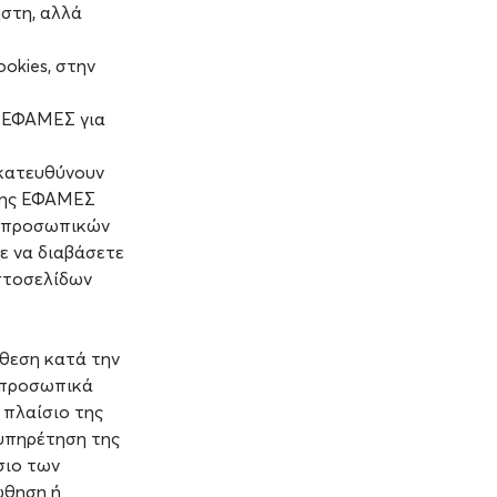
στη, αλλά
okies, στην
ης ΕΦΑΜΕΣ για
ακατευθύνουν
 της ΕΦΑΜΕΣ
ς προσωπικών
ε να διαβάσετε
ιστοσελίδων
θεση κατά την
 προσωπικά
 πλαίσιο της
υπηρέτηση της
σιο των
́θηση ή