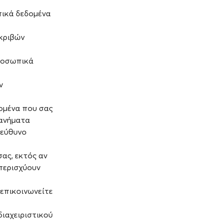
πικά δεδομένα
ακριβών
προσωπικά
ν
δομένα που σας
χανήματα
πεύθυνο
ας, εκτός αν
υπερισχύουν
 επικοινωνείτε
ιαχειριστικού