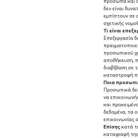
πρόσωπα και ο
δεν είναι δυνα
εμπίπτουν σε α
σχετικής νομοθ
Τι είναι επε
Επεξεργασία δ
πραγματοποιεί
προσωπικού χα
αποθήκευση, π
διαβίβαση σε τ
καταστροφή π
Ποια προσωπικ
Προσωπικά δεδο
να επικοινωνή
και προκειμέν
δεδομένα, τα 
επικοινωνίας σ
Επίσης
κατά τη
καταγραφή της