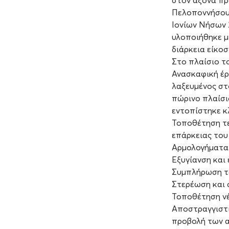
στον άξονα πρ
Πελοποννήσου»
Ιονίων Νήσων 
υλοποιήθηκε μ
διάρκεια είκοσ
Στο πλαίσιο τ
Ανασκαφική έρ
λαξευμένος στ
πώρινο πλαίσι
εντοπίστηκε κ
Τοποθέτηση τε
επάρκειας του 
Αρμολογήματα 
Εξυγίανση και
Συμπλήρωση το
Στερέωση και 
Τοποθέτηση νέ
Αποστραγγιστι
προβολή των α