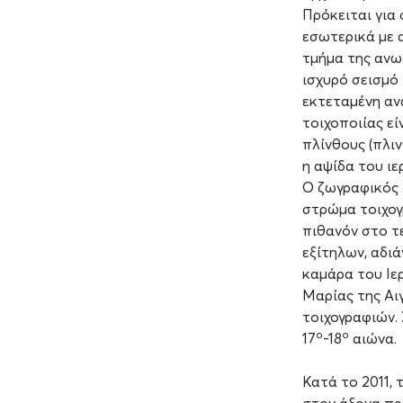
Πρόκειται για
εσωτερικά με 
τμήμα της ανω
ισχυρό σεισμό 
εκτεταμένη αν
τοιχοποιίας ε
πλίνθους (πλι
η αψίδα του ιε
Ο ζωγραφικός 
στρώμα τοιχογ
πιθανόν στο τ
εξίτηλων, αδι
καμάρα του Ιε
Μαρίας της Αι
τοιχογραφιών.
ο
ο
17
-18
αιώνα.
Κατά το 2011,