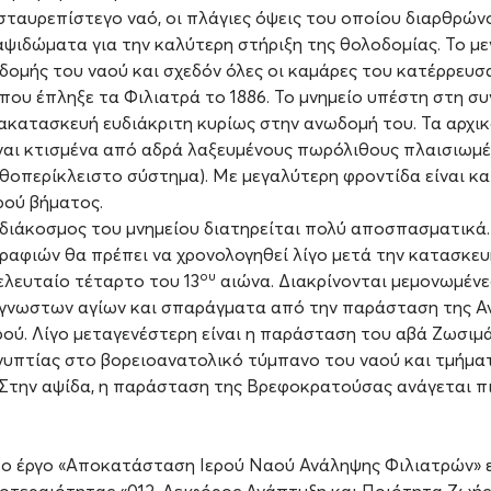
 σταυρεπίστεγο ναό, οι πλάγιες όψεις του οποίου διαρθρών
αψιδώματα για την καλύτερη στήριξη της θολοδομίας. Το μ
δομής του ναού και σχεδόν όλες οι καμάρες του κατέρρευσ
που έπληξε τα Φιλιατρά το 1886. Το μνημείο υπέστη στη συ
ακατασκευή ευδιάκριτη κυρίως στην ανωδομή του. Τα αρχι
ίναι κτισμένα από αδρά λαξευμένους πωρόλιθους πλαισιωμ
νθοπερίκλειστο σύστημα). Με μεγαλύτερη φροντίδα είναι 
ρού βήματος.
διάκοσμος του μνημείου διατηρείται πολύ αποσπασματικά.
ραφιών θα πρέπει να χρονολογηθεί λίγο μετά την κατασκευ
ου
ελευταίο τέταρτο του 13
αιώνα. Διακρίνονται μεμονωμένε
άγνωστων αγίων και σπαράγματα από την παράσταση της Α
ρού. Λίγο μεταγενέστερη είναι η παράσταση του αβά Ζωσιμά
γυπτίας στο βορειοανατολικό τύμπανο του ναού και τμήμα
 Στην αψίδα, η παράσταση της Βρεφοκρατούσας ανάγεται π
 το έργο «Αποκατάσταση Ιερού Ναού Ανάληψης Φιλιατρών» 