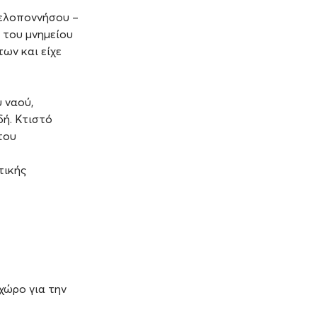
ελοποννήσου –
 του μνημείου
ων και είχε
 ναού,
δή. Κτιστό
του
τικής
χώρο για την