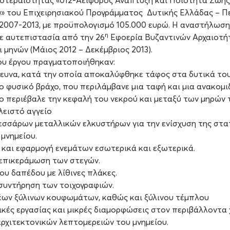
οτεραιότητας «012-Αειφόρος Ανάπτυξη και Ποιότητα Ζωής
 του Επιχειρησιακού Προγράμματος Δυτικής Ελλάδας – Π
2007-2013, με προϋπολογισμό 105.000 ευρώ. Η αναστήλωση
η
ε αυτεπιστασία από την 26
Εφοερία Βυζαντινών Αρχαιοτήτ
ι μηνών (Μάιος 2012 – Δεκέμβριος 2013).
ου έργου πραγματοποιήθηκαν:
ευνα, κατά την οποία αποκαλύφθηκε τάφος στα δυτικά του
ο φυσικό βράχο, που περιλάμβανε μια ταφή και μια ανακομι
ο περιέβαλε την κεφαλή του νεκρού και μεταξύ των μηρών 
λειστό αγγείο
σσάρων μεταλλικών ελκυστήρων για την ενίσχυση της στα
μνημείου.
και εφαρμογή ενεμάτων εσωτερικά και εξωτερικά.
 επικεράμωση των στεγών.
υ δαπέδου με λίθινες πλάκες.
συντήρηση των τοιχογραφιών.
ων ξύλινων κουφωμάτων, καθώς και ξύλινου τέμπλου
κές εργασίας και μικρές διαμορφώσεις στον περιβάλλοντα 
ρχιτεκτονικών λεπτομερειών του μνημείου.