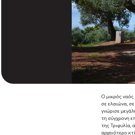
Ο μικρός ναός
σε ελαιώνα, σ
γνώρισε μεγάλ
τη σύγχρονη ε
της Τριφυλία, 
αρχαιότερο κτ