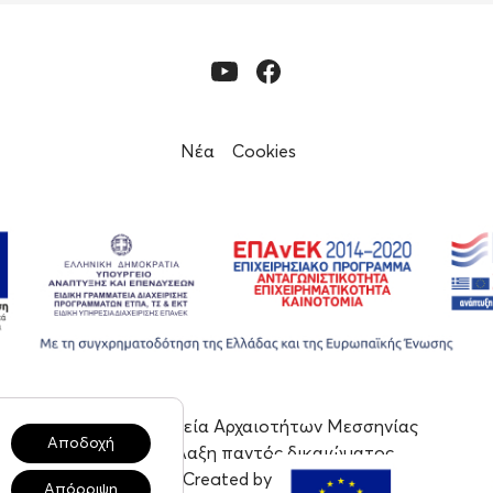
Νέα
Cookies
© 2023, Εφορεία Αρχαιοτήτων Μεσσηνίας
Αποδοχή
Με επιφύλαξη παντός δικαιώματος
Created by tool
Απόρριψη