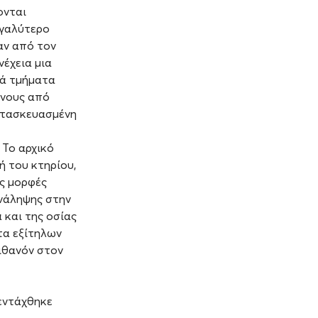
ονται
εγαλύτερο
αν από τον
νέχεια μια
κά τμήματα
ένους από
κατασκευασμένη
 Το αρχικό
ή του κτηρίου,
ς μορφές
νάληψης στην
 και της οσίας
τα εξίτηλων
ιθανόν στον
εντάχθηκε