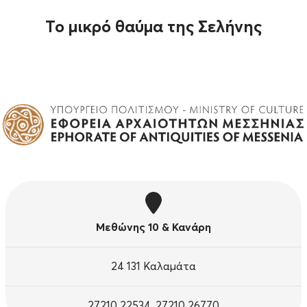
Το μικρό θαύμα της Σελήνης
Μεθώνης 10 & Κανάρη
24 131 Καλαμάτα
27210 22534, 27210 26770