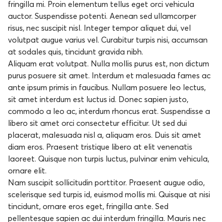
fringilla mi. Proin elementum tellus eget orci vehicula
auctor. Suspendisse potenti. Aenean sed ullamcorper
risus, nec suscipit nisl. Integer tempor aliquet dui, vel
volutpat augue varius vel. Curabitur turpis nisi, accumsan
at sodales quis, tincidunt gravida nibh.
Aliquam erat volutpat. Nulla mollis purus est, non dictum
purus posuere sit amet. Interdum et malesuada fames ac
ante ipsum primis in faucibus. Nullam posuere leo lectus,
sit amet interdum est luctus id. Donec sapien justo,
commodo a leo ac, interdum rhoncus erat. Suspendisse a
libero sit amet orci consectetur efficitur. Ut sed dui
placerat, malesuada nisl a, aliquam eros. Duis sit amet
diam eros. Praesent tristique libero at elit venenatis
laoreet. Quisque non turpis luctus, pulvinar enim vehicula,
ornare elit.
Nam suscipit sollicitudin porttitor. Praesent augue odio,
scelerisque sed turpis id, euismod mollis mi. Quisque at nisi
tincidunt, ornare eros eget, fringilla ante. Sed
pellentesque sapien ac dui interdum fringilla. Mauris nec