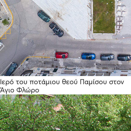
Ιερό του ποτάμιου θεού Παμίσου στον
Άγιο Φλώρο