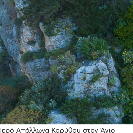
Ιερό Απόλλωνα Κορύθου στον Άγιο