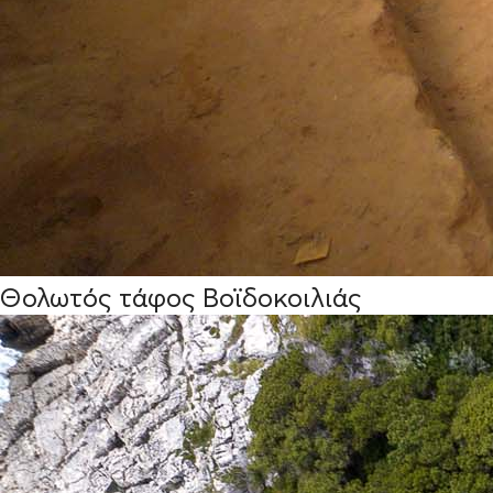
Θολωτός τάφος Βοϊδοκοιλιάς